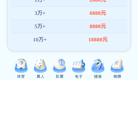
组内赛课阶段，是思想碰撞的“练兵
场”。七年级的课堂上，
杨田田老师
以
《散步》的亲情暖意搭建课堂情境，引导世界
杯在线-世界杯在线（中国）在细节品读里感悟家庭的
温馨和睦；
杨雅莹老师
凭借《再塑生命的人》的真挚叙
事，带领世界杯在线-世界杯在线（中国）
体会莎莉文老师的世界杯在线-世界杯在线（中国）智
慧与海伦·凯勒的坚韧成长。
八年级的课堂则兼具人文底蕴与思辨色彩，