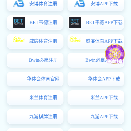
网站首页
学校概括
校园动态
信息公开
党建之窗
世界杯在线-世界杯在线（中国）教学
招生录取
名师风采
交流合作
校长信箱
当前位置：
首页
名师风采
世界杯在线-世界杯在线（中国）:王献功老师
发布日期：2021-09-05
来源：